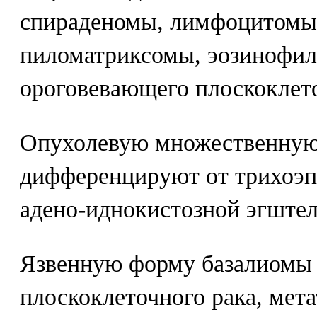
спираденомы, лимфоцитомы,
пиломатриксомы, эозинофил
ороговевающего плоскоклето
Опухолевую множественную
дифференцируют от трихоэ
адено-иднокистозной эгште
Язвенную форму базалиомы
плоскоклеточного рака, мета