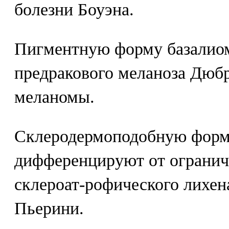
болезни Боуэна.
Пигментную форму базалио
предракового меланоза Дюбр
меланомы.
Склеродермоподобную форм
дифференцируют от огранич
склероат-рофического лихен
Пьерини.