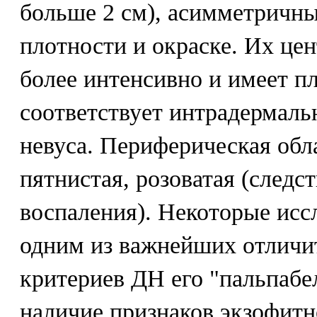
больше 2 см), асимметричн
плотности и окраске. Их це
более интенсивно и имеет пл
соответствует интрадермал
невуса. Периферическая обла
пятнистая, розоватая (следс
воспаления). Некоторые исс
одним из важнейших отличи
критериев ДН его "пальпабел
наличие признаков экзофитн