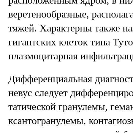
расположенным ядром, в ни
веретенообразные, располага
тяжей. Характерны также н
гигантских клеток типа Туто
плазмоцитарная инфильтрац
Дифференциальная диагнос
невус следует дифференциро
татической гранулемы, гем
ксантогранулемы, контагиоз