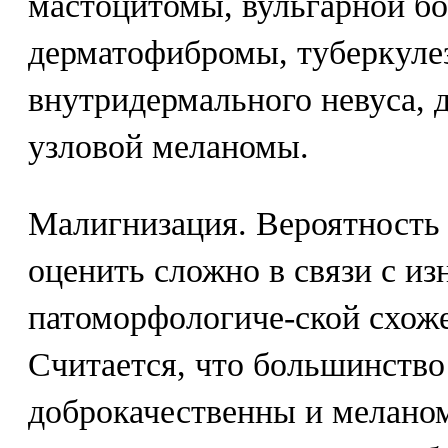
мастоцитомы, вульгарной бо
дерматофибромы, туберкулез
внутридермального невуса, д
узловой меланомы.
Малигнизация. Вероятность 
оценить сложно в связи с из
патоморфологиче-ской схож
Считается, что большинство
доброкачественны и меланом