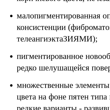
малопигментированная о
консистенции (фиброматоз
телеангиэктаЗИЯМИ);
пигментированное новообр
редко шелушащейся пове
множественные элементы 
цвета на фоне пятен типа
редкие варианты - развив