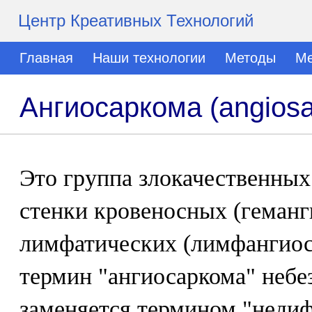
Центр Креативных Технологий
Главная
Наши технологии
Методы
Ме
Ангиосаркома (angios
Это группа злокачественных
стенки кровеносных (геманг
лимфатических (лимфангиос
термин "ангиосаркома" небе
заменяется термином "неди