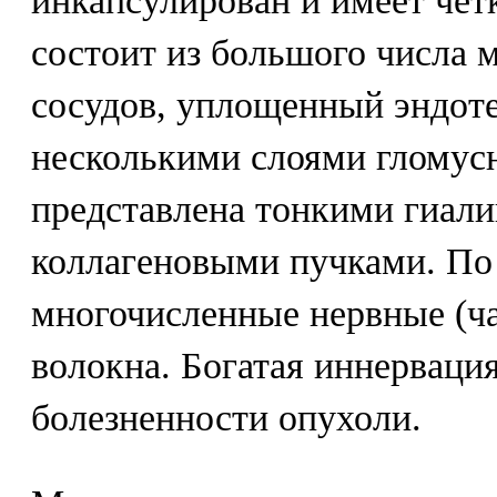
инкапсулирован и имеет чет
состоит из большого числа
сосудов, уплощенный эндот
несколькими слоями гломус
представлена тонкими гиал
коллагеновыми пучками. По
многочисленные нервные (ч
волокна. Богатая иннерваци
болезненности опухоли.