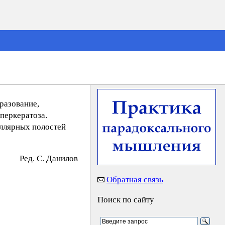
разование,
перкератоза.
ллярных полостей
Ред. C. Дaнилoв
Обратная связь
Поиск по сайту