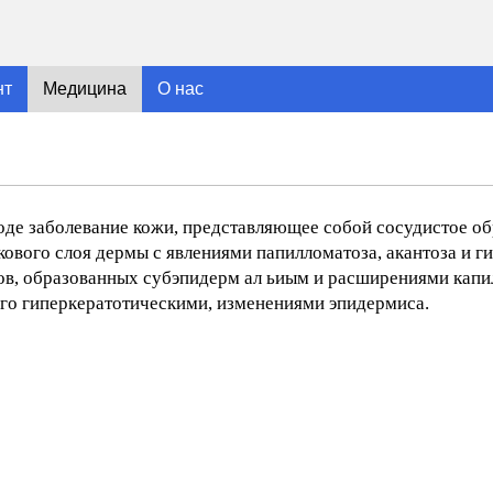
нт
Медицина
О нас
оде заболевание кожи, представляющее собой сосудистое об
вого слоя дермы с явлениями папилломатоза, акантоза и ги
ов, образованных субэпидерм ал ьиым и расширениями капи
его гиперкератотическими, изменениями эпидермиса.