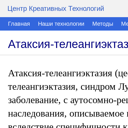
Центр Креативных Технологий
Главная
Наши технологии
Методы
Ме
Атаксия-телеангиэкта
Атаксия-телеангиэктазия (ц
телеангиэктазия, синдром Л
заболевание, с аутосомно-р
наследования, описываемое 
вследствие специфичности 