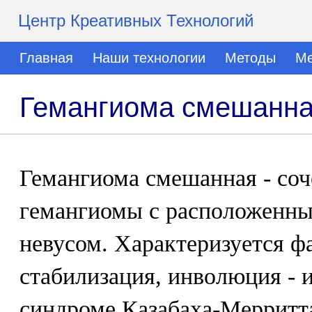
Центр Креативных Технологий
Главная
Наши технологии
Методы
Ме
Гемангиома смешанн
Гемангиома смешанная - соч
гемангиомы с расположенны
невусом. Характеризуется фа
стабилизация, инволюция - 
синдроме Казабаха-Мерритт