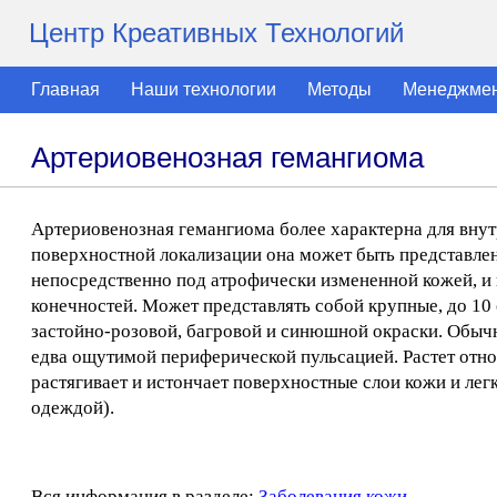
Центр Креативных Технологий
Главная
Наши технологии
Методы
Менеджме
Артериовенозная гемангиома
Артериовенозная гемангиома более характерна для внут
поверхностной локализации она может быть представлен
непосредственно под атрофически измененной кожей, и 
конечностей. Может представлять собой крупные, до 10
застойно-розовой, багровой и синюшной окраски. Обычн
едва ощутимой периферической пульсацией. Растет отно
растягивает и истончает поверхностные слои кожи и лег
одеждой).
Вся информация в разделе:
Заболевания кожи