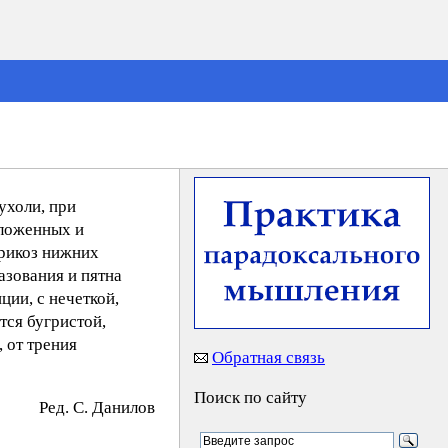
ухоли, при
оложенных и
арикоз нижних
азования и пятна
ии, с нечеткой,
тся бугристой,
 от трения
Обратная связь
Поиск по сайту
Ред. C. Дaнилoв