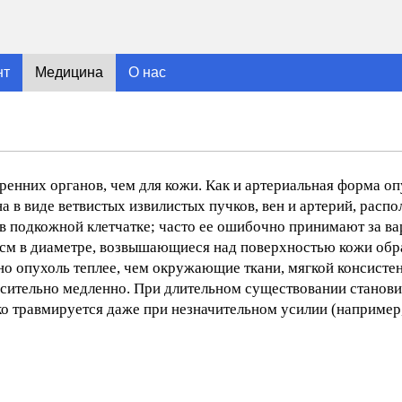
нт
Медицина
О нас
ренних органов, чем для кожи. Как и артериальная форма оп
а в виде ветвистых извилистых пучков, вен и артерий, расп
в подкожной клетчатке; часто ее ошибочно принимают за в
 см в диаметре, возвышающиеся над поверхностью кожи обр
о опухоль теплее, чем окружающие ткани, мягкой консистенц
сительно медленно. При длительном существовании станови
ко травмируется даже при незначительном усилии (например,