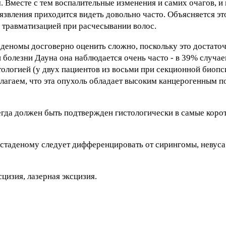
 Вместе с тем воспалительные изменения и самих очагов, и 
звления приходится видеть довольно часто. Объясняется эт
 травматизацией при расчесывании волос.
деномы досговерно оценить сложно, поскольку это достато
 болезни Дауна она наблюдается очень часто - в 39% случае
тологией (у двух пациентов из восьми при секционной биоп
олагаем, что эта опухоль обладает высоким канцерогенным п
егда должен быть подтвержден гистологически в самые коро
таденому следует дифференцировать от сирингомы, невуса
цизия, лазерная эксцизия.