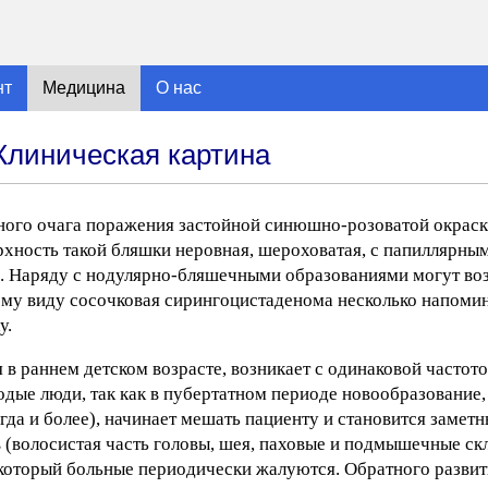
нт
Медицина
О нас
Клиническая картина
ого очага поражения застойной синюшно-розоватой окраски,
хность такой бляшки неровная, шероховатая, с папиллярны
. Наряду с нодулярно-бляшечными образованиями могут воз
у виду сосочковая сирингоцистаденома несколько напомин
у.
в раннем детском возрасте, возникает с одинаковой частото
дые люди, так как в пубертатном периоде новообразование, 
огда и более), начинает мешать пациенту и становится заме
 (волосистая часть головы, шея, паховые и подмышечные скл
а который больные периодически жалуются. Обратного развит