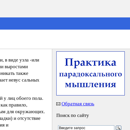
 в виде узла -или
ми выростами
никать также
ает невус сальных
й у лиц обоего пола.
Обратная связь
как правило,
тным для окружающих.
Поиск по сайту
адки) и отсутствие
ия и