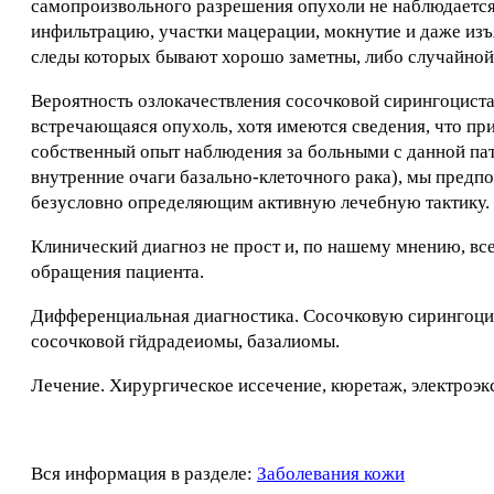
самопроизвольного разрешения опухоли не наблюдается.
инфильтрацию, участки мацерации, мокнутие и даже изъя
следы которых бывают хорошо заметны, либо случайной
Вероятность озлокачествления сосочковой сирингоциста
встречающаяся опухоль, хотя имеются сведения, что при
собственный опыт наблюдения за больными с данной па
внутренние очаги базально-клеточного рака), мы предп
безусловно определяющим активную лечебную тактику.
Клинический диагноз не прост и, по нашему мнению, вс
обращения пациента.
Дифференциальная диагностика. Сосочковую сирингоцис
сосочковой гйдрадеиомы, базалиомы.
Лечение. Хирургическое иссечение, кюретаж, электроэкс
Вся информация в разделе:
Заболевания кожи