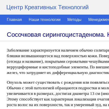
Центр Креативных Технологий
Главная
Наши технологии
Методы
Менеджме
Сосочковая сирингоцистаденома. 
Заболевание характеризуется наличием обычно солитарн
бляшки возвышающегося над поверхностью кожи. Повер
(отсюда и название), покрытыми сероватыми чешуйками
верруциформные и кистоподобные элементы. По внешнем
желез, что затрудняет их дифференциальную диагностик
Опухоль может существовать с рождения или появляться 
Обычно с этой патологией обращаются подростки и моло
увеличивается в размерах, достигая диаметра 13 см (ин
Этому способствует как характерная локализация очагов
роста волос на их поверхности, так и умеренный зуд, н