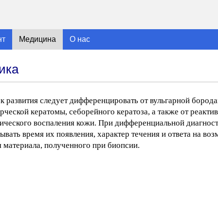
нт
Медицина
О нас
ика
 развития следует дифференцировать от вульгарной борода
рческой кератомы, себорейного кератоза, а также от реакти
ического воспаления кожи. При дифференциальной диагност
вать время их появления, характер течения и ответа на во
я материала, полученного при биопсии.