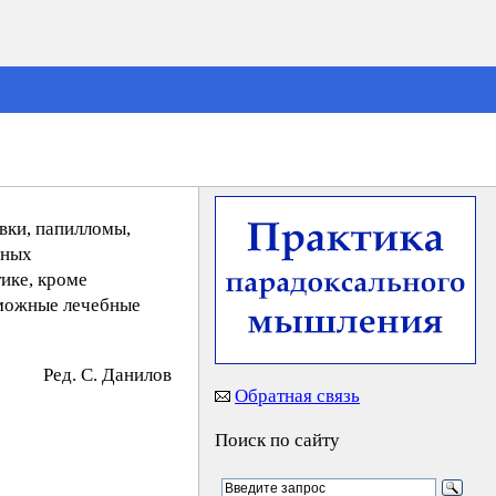
вки, папилломы,
вных
ике, кроме
зможные лечебные
Ред. C. Дaнилoв
Обратная связь
Поиск по сайту