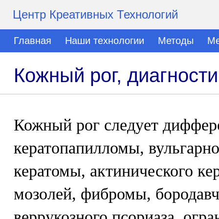
Центр Креативных Технологий
Главная
Наши технологии
Методы
Ме
Кожный рог, диагности
Кожный рог следует диффер
кератопапилломы, вульгарно
кератомы, актинического кер
мозолей, фибромы, бородавч
веррукозного псориаза, огр