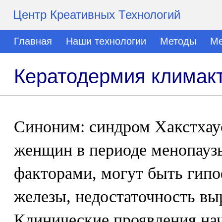
Центр Креативных Технологий
Главная
Наши технологии
Методы
Ме
Кератодермия климак
Синоним: синдром Хакстхаус
женщин в периоде менопау
факторами, могут быть гип
железы, недостаточность вы
Клинические проявления на