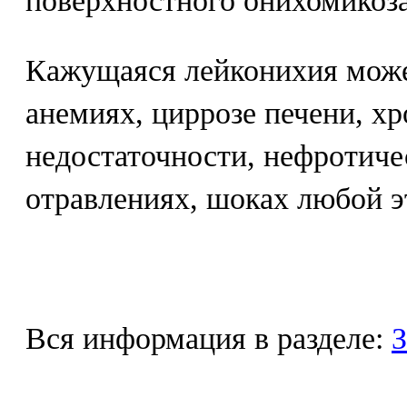
поверхностного онихомикоза
Кажущаяся лейконихия може
анемиях, циррозе печени, х
недостаточности, нефротиче
отравлениях, шоках любой э
Вся информация в разделе:
З