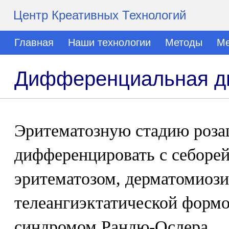
Центр Креативных Технологий
Главная
Наши технологии
Методы
Ме
Дифференциальная ди
Эритематозную стадию роза
дифференцировать с себоре
эритематозом, дерматомиози
телеангиэктатической формо
синдромом Рандю-Ослера.