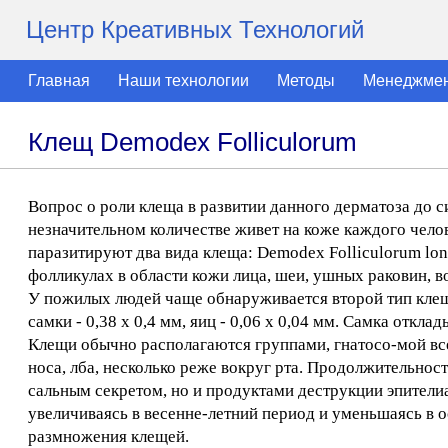
Центр Креативных Технологий
Главная
Наши технологии
Методы
Менеджме
Клещ Demodex Folliculorum
Вопрос о роли клеща в развитии данного дерматоза до 
незначительном количестве живет на коже каждого чело
паразитируют два вида клеща: Demodex Folliculorum lon
фолликулах в области кожи лица, шеи, ушных раковин, во
У пожилых людей чаще обнаруживается второй тип клеща
самки - 0,38 х 0,4 мм, яиц - 0,06 х 0,04 мм. Самка откл
Клещи обычно располагаются группами, гнатосо-мой всег
носа, лба, несколько реже вокруг рта. Продолжительност
сальным секретом, но и продуктами деструкции эпителиа
увеличиваясь в весенне-летний период и уменьшаясь в 
размножения клещей.