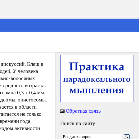
 дискуссий. Клещ в
юдей, У человека
ально-волосяных
и среднего возраста.
самца 0,3 х 0,4 мм,
подсомы, опистосомы.
ается в области
Обратная связь
питается не только
времени года,
Поиск по сайту
риодом активности