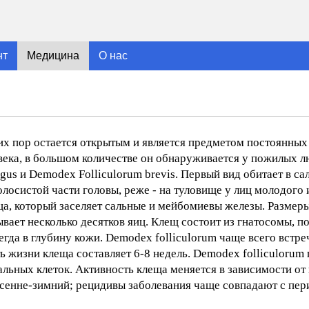
нт
Медицина
О нас
сих пор остается открытым и является предметом постоянных
века, в большом количестве он обнаруживается у пожилых л
gus и Demodex Folliculorum brevis. Первый вид обитает в с
лосистой части головы, реже - на туловище у лиц молодого 
, который заселяет сальные и мейбомиевы железы. Размеры 
адывает несколько десятков яиц. Клещ состоит из гнатосомы, 
да в глубину кожи. Demodex folliculorum чаще всего встреч
ь жизни клеща составляет 6-8 недель. Demodex folliculorum 
льных клеток. Активность клеща меняется в зависимости от 
осенне-зимний; рецидивы заболевания чаще совпадают с пе