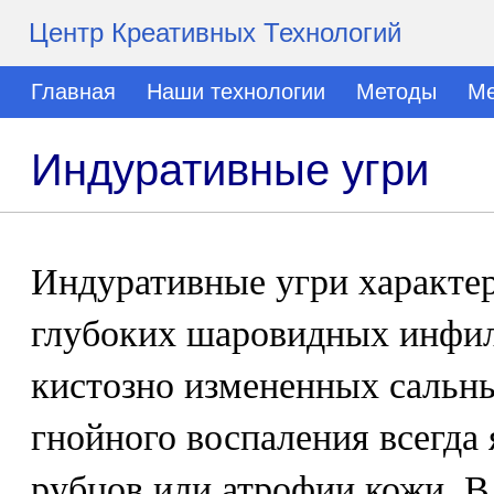
Центр Креативных Технологий
Главная
Наши технологии
Методы
Ме
Индуративные угри
Индуративные угри характе
глубоких шаровидных инфил
кистозно измененных сальны
гнойного воспаления всегда
рубцов или атрофии кожи. В 