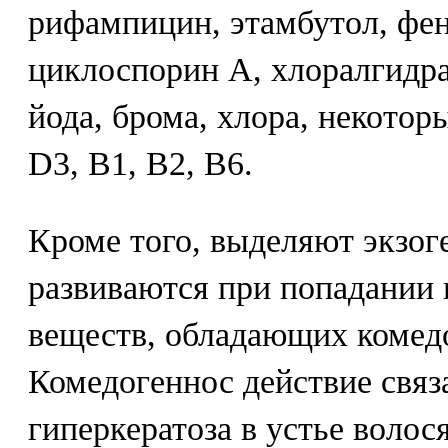
рифампицин, этамбутол, фен
циклоспорин А, хлоралгидра
йода, брома, хлора, некото
D3, В1, В2, В6.
Кроме того, выделяют экзог
развиваются при попадании 
веществ, обладающих комед
Комедогеннос действие связ
гиперкератоза в устье воло