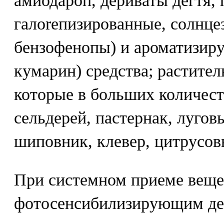
амиодароп, дериваты дегтя, 
галoreпизированные, солнц
бензофенопы) и ароматизир
кумарин) средства; растите
которые в больших количест
сельдерей, пастернак, лугов
шиповник, клевер, цитрусов
При системном приеме веще
фотосенсибилизирующим де