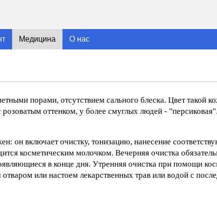
нт
Медицина
О нас
тными порами, отсутствием сального блеска. Цвет такой ко
 розоватым оттенком, у более смуглых людей - "персиковая
ен: он включает очистку, тонизацию, нанесение соответств
ится косметическим молочком. Вечерняя очистка обязательн
появляющиеся в конце дня. Утренняя очистка при помощи ко
я отваром или настоем лекарственных трав или водой с пос