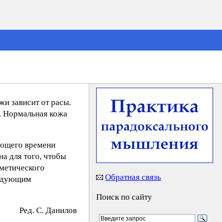
жи зависит от расы.
". Нормальная кожа
ующего времени
а для того, чтобы
сметического
Обратная связь
ледующим
Поиск по сайту
Ред. C. Дaнилoв