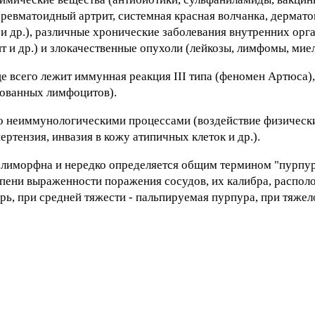
(ревматоидный артрит, системная красная волчанка, дермато
и др.), различные хронические заболевания внутренних орг
 и др.) и злокачественные опухоли (лейкозы, лимфомы, миел
е всего лежит иммунная реакция III типа (феномен Артюса),
рованных лимфоцитов).
но неиммунологическими процессами (воздействие физическ
ертензия, инвазия в кожу атипичных клеток и др.).
олиморфна и нередко определяется общим термином "пурпур
пени выраженности поражения сосудов, их калибра, располож
ь, при средней тяжести - пальпируемая пурпура, при тяжел