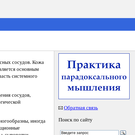
сных сосудов. Кожа
является основным
часть системного
ения сосудов,
огической
Обратная связь
Поиск по сайту
ногообразны, иногда
кционные
ы, сыворотки,