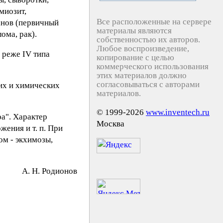
миозит,
Все расположенные на сервере
анов (первичный
материалы являются
ома, рак).
собственностью их авторов.
Любое воспроизведение,
 реже IV типа
копирование с целью
коммерческого использования
этих материалов должно
согласовываться с авторами
их и химических
материалов.
© 1999-2026
www.inventech.ru
а". Характер
Москва
ения и т. п. При
ом - экхимозы,
А. Н. Poдиoнoв