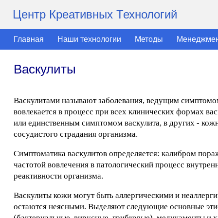
Центр Креативных Технологий
Главная
Наши технологии
Методы
Менеджме
Васкулиты
Васкулитами называют заболевания, ведущим симптомом
вовлекается в процесс при всех клинических формах ва
или единственным симптомом васкулита, в других - кожн
сосудистого страдания организма.
Симптоматика васкулитов определяется: калибром пора
частотой вовлечения в патологический процесс внутрен
реактивности организма.
Васкулиты кожи могут быть аллергическими и неаллерг
остаются неясными. Выделяют следующие основные эти
(бактериальные, вирусные, грибковые), медикаменты и 