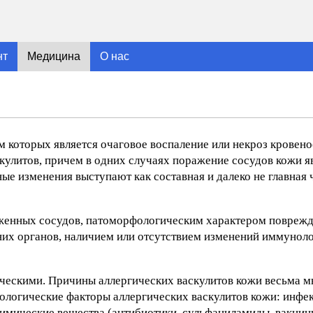
нт
Медицина
О нас
 которых является очаговое воспаление или некроз кровено
скулитов, причем в одних случаях поражение сосудов кожи 
ые изменения выступают как составная и далеко не главная 
женных сосудов, патоморфологическим характером поврежд
них органов, наличием или отсутствием изменений иммунол
ическими. Причины аллергических васкулитов кожи весьма м
ологические факторы аллергических васкулитов кожи: инфе
химические вещества (антибиотики, сульфаниламиды, вакцин