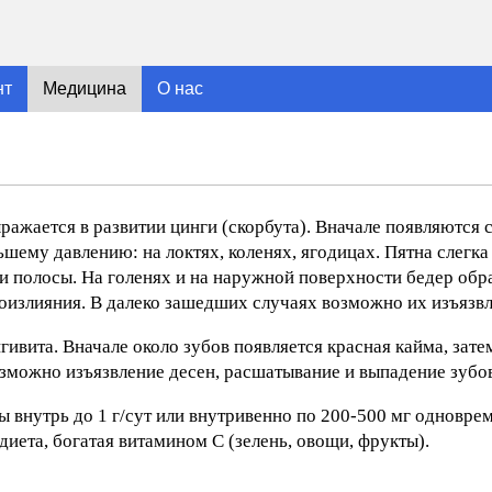
нт
Медицина
О нас
ражается в развитии цинги (скорбута). Вначале появляются
ему давлению: на локтях, коленях, ягодицах. Пятна слегка
и полосы. На голенях и на наружной поверхности бедер обр
оизлияния. В далеко зашедших случаях возможно их изъязвл
вита. Вначале около зубов появляется красная кайма, зате
озможно изъязвление десен, расшатывание и выпадение зубо
ы внутрь до 1 г/сут или внутривенно по 200-500 мг одновре
диета, богатая витамином С (зелень, овощи, фрукты).