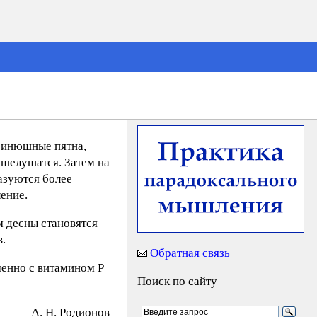
 синюшные пятна,
 шелушатся. Затем на
азуются более
ение.
м десны становятся
в.
Обратная связь
менно с витамином Р
Поиск по сайту
А. Н. Poдиoнoв