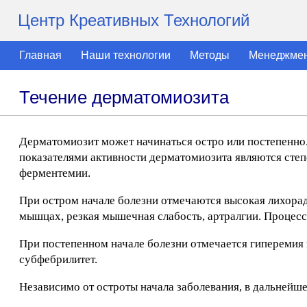
Центр Креативных Технологий
Главная
Наши технологии
Методы
Менеджме
Течение дерматомиозита
Дерматомиозит может начинаться остро или постепенн
показателями активности дерматомиозита являются сте
ферментемии.
При остром начале болезни отмечаются высокая лихорад
мышцах, резкая мышечная слабость, артралгии. Процес
При постепенном начале болезни отмечается гиперемия и 
субфебрилитет.
Независимо от остроты начала заболевания, в дальнейше