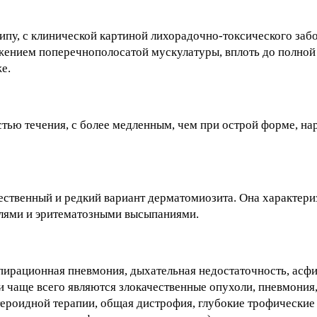
у, с клинической картиной лихорадочно-токсического забо
ением поперечнополосатой мускулатуры, вплоть до полной
е.
тью течения, с более медленным, чем при острой форме, на
ественный и редкий вариант дерматомиозита. Она характер
ями и эритематозными высыпаниями.
ирационная пневмония, дыхательная недостаточность, асфи
 чаще всего являются злокачественные опухоли, пневмония,
ероидной терапии, общая дистрофия, глубокие трофические