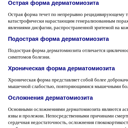
Острая форма дерматомиозита
Острая форма течет по непрерывно рецидивирующему тип
катастрофически нарастающим генерализованным пораж
явлениями дисфагии, распространенной эритемой на кож
Подострая форма дерматомиозита
Подострая форма дерматомиозита отличается цикличнос
симптомов болезни.
Хроническая форма дерматомиозита
Хроническая форма представляет собой более доброкач
мышечной слабостью, повторяющимися мышечными бол
Осложнения дерматомиозита
Основными осложнениями дерматомиозита являются асп
язвы и пролежни. Непосредственными причинами смерти
сердечная недостаточность, осложнения глюкокортикост