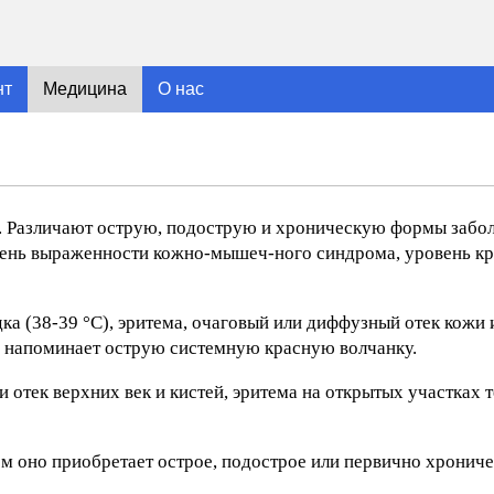
нт
Медицина
О нас
о. Различают острую, подострую и хроническую формы забо
пень выраженности кожно-мышеч-ного синдрома, уровень кр
ка (38-39 °С), эритема, очаговый или диффузный отек кожи 
с напоминает острую системную красную волчанку.
отек верхних век и кистей, эритема на открытых участках т
м оно приобретает острое, подострое или первично хрониче