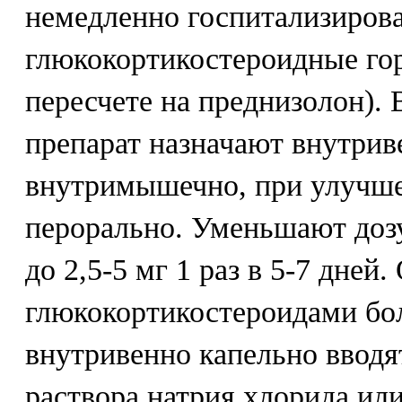
немедленно госпитализирова
глюкокортикостероидные го
пересчете на преднизолон). 
препарат назначают внутрив
внутримышечно, при улучше
перорально. Уменьшают доз
до 2,5-5 мг 1 раз в 5-7 дней
глюкокортикостероидами бо
внутривенно капельно вводят
раствора натрия хлорида ил