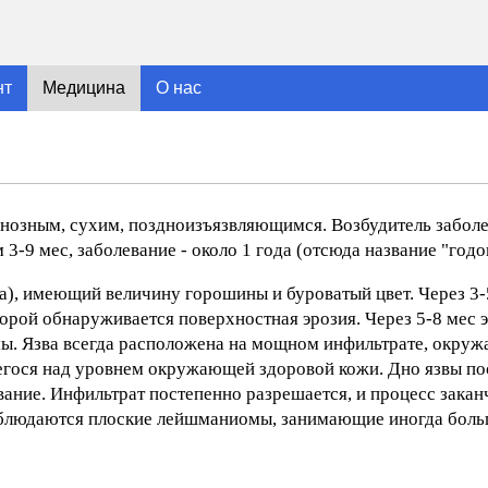
нт
Медицина
О нас
озным, сухим, поздноизъязвляющимся. Возбудитель заболев
3-9 мес, заболевание - около 1 года (отсюда название "годо
а), имеющий величину горошины и буроватый цвет. Через 3-
торой обнаруживается поверхностная эрозия. Через 5-8 мес э
ы. Язва всегда расположена на мощном инфильтрате, окруж
егося над уровнем окружающей здоровой кожи. Дно язвы по
ание. Инфильтрат постепенно разрешается, и процесс заканч
наблюдаются плоские лейшманиомы, занимающие иногда бол