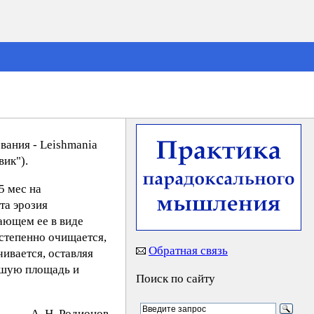
ания - Leishmania
вик").
5 мес на
та эрозия
ающем ее в виде
степенно очищается,
Обратная связь
ивается, оставляя
ьшую площадь и
Поиск по сайту
А. Н. Poдиoнoв