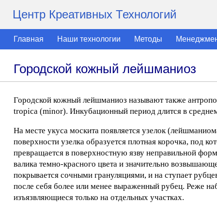
Центр Креативных Технологий
Главная
Наши технологии
Методы
Менеджме
Городской кожный лейшманиоз
Городской кожный лейшманиоз называют также антропон
tropica (minor). Инкубационный период длится в среднем 
На месте укуса москита появляется узелок (лейшманиом
поверхности узелка образуется плотная корочка, под ко
превращается в поверхностную язву неправильной форм
валика темно-красного цвета и значительно возвышающ
покрывается сочными грануляциями, и на ступает рубцев
после себя более или менее выраженный рубец. Реже 
изъязвляющиеся только на отдельных участках.