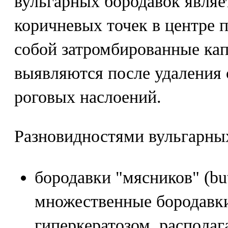
вульгарных бородавок являе
коричневых точек в центре 
собой затромбированные ка
выявляются после удаления 
роговых наслоений.
Разновидностями вульгарны
бородавки "мясников" (butc
множественные бородавк
гиперкератозом, располаг