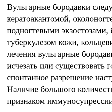
Вульгарные бородавки след
кератоакантомой, околоног
подногтевыми экзостозами,
туберкулезом кожи, кольцев
лечения вульгарные бородав
исчезать или существовать 
спонтанное разрешение насту
Наличие большого количест
признаком иммуносупрессии