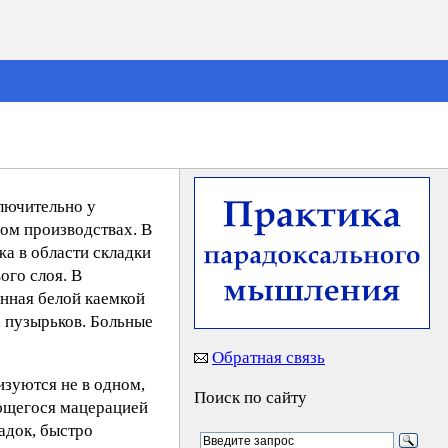
лючительно у
ом производствах. В
жа в области складки
ого слоя. В
енная белой каемкой
 пузырьков. Больные
Обратная связь
изуются не в одном,
Поиск по сайту
ующегося мацерацией
адок, быстро