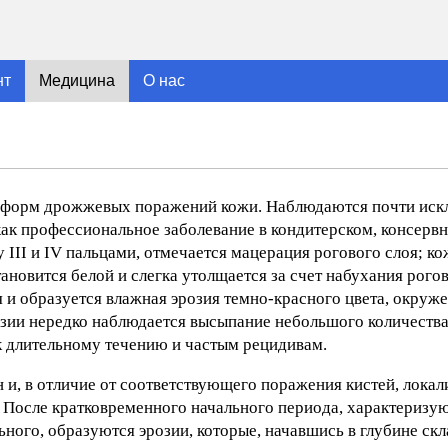
нт
Медицина
О нас
ых форм дрожжевых поражений кожи. Наблюдаются почти иск
к профессиональное заболевание в кондитерском, консервн
II и IV пальцами, отмечается мацерация рогового слоя; ко
новится белой и слегка утолщается за счет набухания рогов
и образуется влажная эрозия темно-красного цвета, окруж
озии нередко наблюдается высыпание небольшого количества
к длительному течению и частым рецидивам.
, в отличие от соответствующего поражения кистей, локал
х. После кратковременного начального периода, характериз
ного, образуются эрозии, которые, начавшись в глубине скл