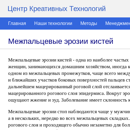
Центр Креативных Технологий
Главная
Наши технологии
Методы
Менеджме
Межпальцевые эрозии кистей
Межпальцевые эрозии кистей - одна из наиболее част
женщин, занимающихся домашним хозяйством, иногда ка
одном из межпальцевых промежутков, чаще всего между I
и ближайших участков боковых поверхностей пальцев ста
дальнейшем мацерированный роговой слой отслаивается 
мацерированного рогового слоя эпидермиса. Вокруг эр
ощущают жжение и зуд. Заболевание имеет склонность 
Межпальцевые эрозии стоп наблюдаются чаще у мужчин и
а в нескольких, нередко во всех межпальцевых складка
рогового слоя и проходящего обычно незаметно для боль