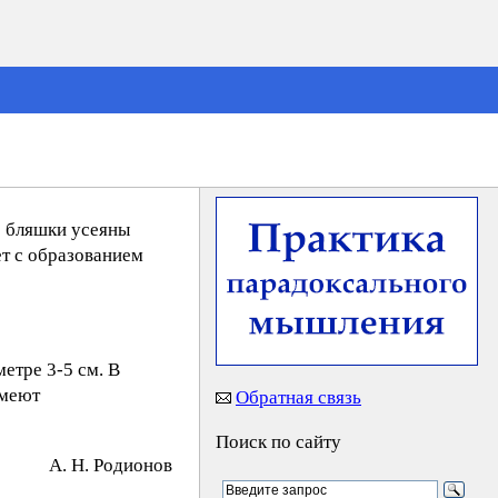
е бляшки усеяны
т с образованием
етре 3-5 см. В
имеют
Обратная связь
Поиск по сайту
А. Н. Poдиoнoв