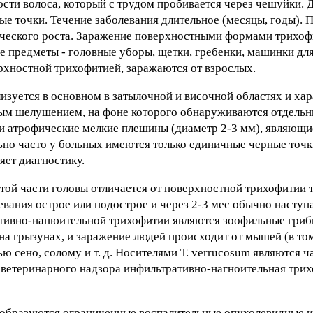
ости волоса, который с трудом пробивается через чешуйки. 
ые точки. Течение заболевания длительное (месяцы, годы). 
ческого роста. Заражение поверхностными формами трихоф
е предметы - головные уборы, щетки, гребенки, машинки дл
ерхностной трихофитией, заражаются от взрослых.
изуется в основном в затылочной и височной областях и хар
м шелушением, на фоне которого обнаруживаются отдель
и атрофические мелкие плешины (диаметр 2-3 мм), являющи
но часто у больных имеются только единичные черные точк
яет диагностику.
той части головы отличается от поверхностной трихофитии т
вания острое или подострое и через 2-3 мес обычно наступ
тивно-напюительной трихофитии являются зоофильные грибы
на грызунах, и заражение людей происходит от мышей (в том
ю сено, солому и т. д. Носителями Т. verrucosum являются ча
о ветеринарного надзора инфильтративно-нагноительная три
 образуются ограниченные воспалительные опухолевидные и