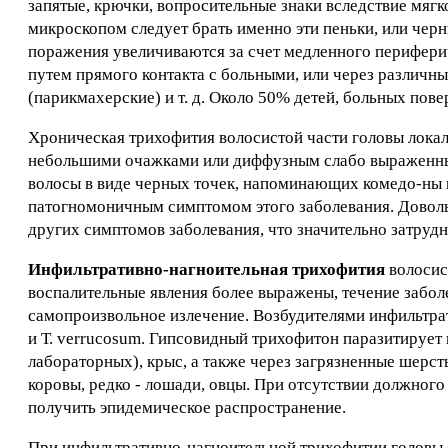
запятые, крючки, вопросительные знаки вследствие мягк
микроскопом следует брать именно эти пеньки, или черн
поражения увеличиваются за счет медленного перифери
путем прямого контакта с больными, или через различны
(парикмахерские) и т. д. Около 50% детей, больных пов
Хроническая трихофития волосистой части головы локал
небольшими очажками или диффузным слабо выраженны
волосы в виде черных точек, напоминающих комедо-ны 
патогномоничным симптомом этого заболевания. Доволь
других симптомов заболевания, что значительно затрудн
Инфильтративно-нагноительная трихофития
волосис
воспалительные явления более выражены, течение заболе
самопроизвольное излечение. Возбудителями инфильтра
и Т. verrucosum. Гипсовидный трихофитон паразитирует 
лабораторных), крыс, а также через загрязненные шерсть
коровы, редко - лошади, овцы. При отсутствии должног
получить эпидемическое распространение.
При инфильтративно-нагноительной трихофитии головы