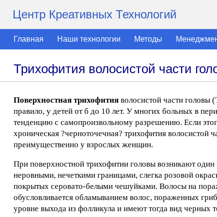
Центр Креативных Технологий
Главная
Наши технологии
Методы
Менеджме
Трихофития волосистой части гол
Поверхностная трихофития
волосистой части головы (Tr
правило, у детей от б до 10 лет. У многих больных в пе
тенденцию с самопроизвольному разрешению. Если этого
хроническая ?черноточечная? трихофития волосистой ч
преимущественно у взрослых женщин.
При поверхностной трихофитии головы возникают один 
неровными, нечеткими границами, слегка розовой окрас
покрытых серовато-белыми чешуйками. Волосы на пора
обусловливается обламыванием волос, пораженных гриб
уровне выхода из фолликула и имеют тогда вид черных т