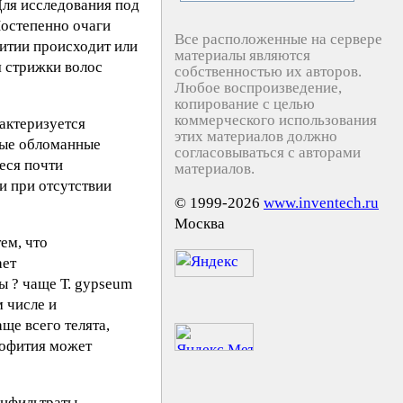
Для исследования под
Постепенно очаги
Все расположенные на сервере
итии происходит или
материалы являются
я стрижки волос
собственностью их авторов.
Любое воспроизведение,
копирование с целью
коммерческого использования
актеризуется
этих материалов должно
ные обломанные
согласовываться с авторами
еся почти
материалов.
и при отсутствии
© 1999-2026
www.inventech.ru
Москва
ем, что
ает
 ? чаще Т. gypseum
 числе и
ще всего телята,
хофития может
нфильтраты,