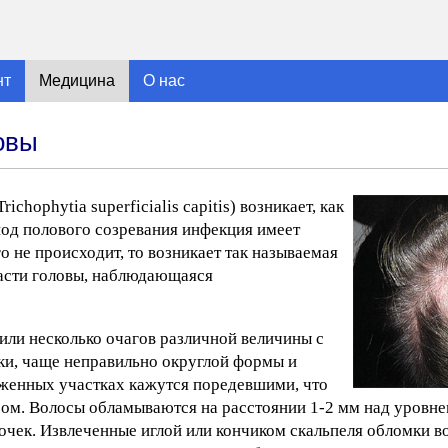
нт
Медицина
О нас
овы
ichophytia superficialis capitis) возникает, как
риод полового созревания инфекция имеет
 не происходит, то возникает так называемая
асти головы, наблюдающаяся
или несколько очагов различной величины с
ки, чаще неправильно округлой формы и
женных участках кажутся поредевшими, что
ом. Волосы обламываются на расстоянии 1-2 мм над уровне
очек. Извлеченные иглой или кончиком скальпеля обломки во