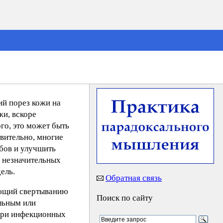
ий порез кожи на
жи, вскоре
го, это может быть
вительно, многие
бов и улучшить
е незначительных
ель.
Обратная связь
вующий свертыванию
Поиск по сайту
альным или
при инфекционных