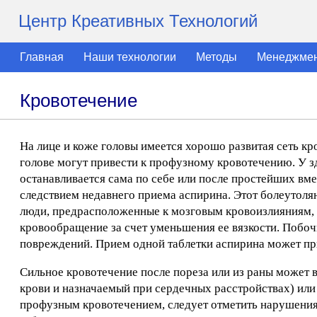
Центр Креативных Технологий
Главная
Наши технологии
Методы
Менеджме
Кровотечение
На лице и коже головы имеется хорошо развитая сеть кр
голове могут привести к профузному кровотечению. У з
останавливается сама по себе или после простейших вм
следствием недавнего приема аспирина. Этот болеутоля
люди, предрасположенные к мозговым кровоизлияниям, 
кровообращение за счет уменьшения ее вязкости. Побо
повреждений. Прием одной таблетки аспирина может при
Сильное кровотечение после пореза или из раны может 
крови и назначаемый при сердечных расстройствах) или
профузным кровотечением, следует отметить нарушени