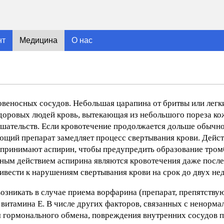
нт
Медицина
О нас
овеносных сосудов. Небольшая царапина от бритвы или легк
доровых людей кровь, вытекающая из небольшого пореза ко
ешательств. Если кровотечение продолжается дольше обычно
ющий препарат замедляет процесс свертывания крови. Дейст
принимают аспирин, чтобы предупредить образование тром
чным действием аспирина являются кровотечения даже посл
вести к нарушениям свертывания крови на срок до двух нед
возникать в случае приема ворфарина (препарат, препятст
 витамина Е. В числе других факторов, связанных с ненорм
я гормонального обмена, повреждения внутренних сосудов 