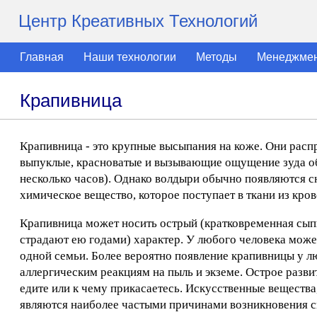
Центр Креативных Технологий
Главная
Наши технологии
Методы
Менеджме
Крапивница
Крапивница - это крупные высыпания на коже. Они расп
выпуклые, красноватые и вызывающие ощущение зуда обр
несколько часов). Однако волдыри обычно появляются сн
химическое вещество, которое поступает в ткани из кро
Крапивница может носить острый (кратковременная сыпь
страдают ею годами) характер. У любого человека может
одной семьи. Более вероятно появление крапивницы у л
аллергическим реакциям на пыль и экземе. Острое разви
едите или к чему прикасаетесь. Искусственные вещества
являются наиболее частыми причинами возникновения с