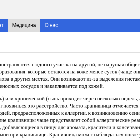
нт
Медицина
О нас
ространяются с одного участка на другой, не нарушая общег
азования, которые остаются на коже менее суток (чаще он
ова в других местах. Они возникают из-за выделения гистам
веносных сосудов и накапливается под кожей.
) или хронический (сыпь проходит через несколько недель, 
 появиться это расстройство. Часто крапивница отмечается
юдей, предрасположенных к аллергии, к возникновению сенн
тие крапивницы чаще представляет собой аллергические реак
, добавляющиеся в пищу для аромата, красители и консерван
ыпи при крапивнице. Крапивница может наблюдаться после у