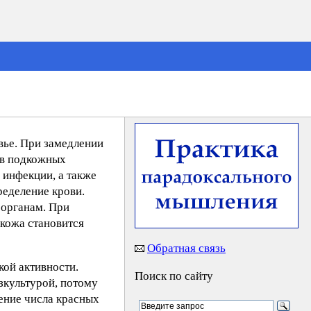
вье. При замедлении
 в подкожных
 инфекции, а также
ределение крови.
 органам. При
 кожа становится
Обратная связь
кой активности.
Поиск по сайту
зкультурой, потому
ение числа красных