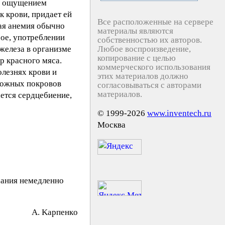
 и ощущением
 крови, придает ей
Все расположенные на сервере
ая анемия обычно
материалы являются
рое, употреблении
собственностью их авторов.
железа в организме
Любое воспроизведение,
копирование с целью
р красного мяса.
коммерческого использования
лезнях крови и
этих материалов должно
 кожных покровов
согласовываться с авторами
материалов.
ается сердцебиение,
© 1999-2026
www.inventech.ru
Москва
хания немедленно
A. Kapпeнкo