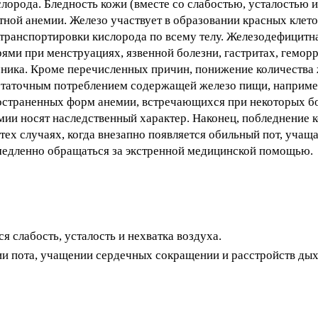
ислорода. Бледность кожи (вместе со слабостью, усталостью
ной анемии. Железо участвует в образовании красных клеток
транспортировки кислорода по всему телу. Железодефицитн
ями при менструациях, язвенной болезни, гастритах, гемор
чника. Кроме перечисленных причин, понижение количества 
статочным потреблением содержащей железо пищи, наприме
остраненных форм анемии, встречающихся при некоторых бо
мии носят наследственный характер. Наконец, побледнение
тех случаях, когда внезапно появляется обильный пот, учащ
медленно обращаться за экстренной медицинской помощью.
 слабость, усталость и нехватка воздуха.
ии пота, учащении сердечных сокращении и расстройств ды