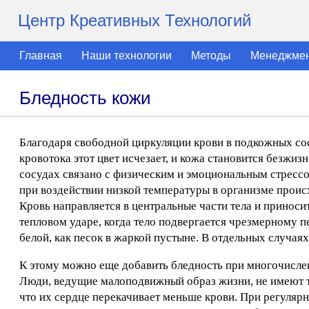
Центр Креативных Технологий
Главная
Наши технологии
Методы
Менеджме
Бледность кожи
Благодаря свободной циркуляции крови в подкожных со
кровотока этот цвет исчезает, и кожа становится безж
сосудах связано с физическим и эмоциональным стрессо
при воздействии низкой температуры в организме прои
Кровь направляется в центральные части тела и принос
тепловом ударе, когда тело подвергается чрезмерному п
белой, как песок в жаркой пустыне. В отдельных случа
К этому можно еще добавить бледность при многочислен
Люди, ведущие малоподвижный образ жизни, не имеют та
что их сердце перекачивает меньше крови. При регуляр