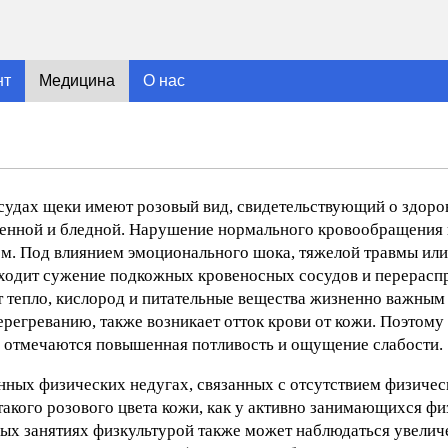
нт
Медицина
О нас
судах щеки имеют розовый вид, свидетельствующий о здоро
изненной и бледной. Нарушение нормального кровообращения
м. Под влиянием эмоционального шока, тяжелой травмы или
сходит сужение подкожных кровеносных сосудов и перерасп
ит тепло, кислород и питательные вещества жизненно важным
ерегреванию, также возникает отток крови от кожи. Поэтому
ях отмечаются повышенная потливость и ощущение слабости.
ных физических недугах, связанных с отсутствием физичес
кого розового цвета кожи, как у активно занимающихся фи
ных занятиях физкультурой также может наблюдаться увелич