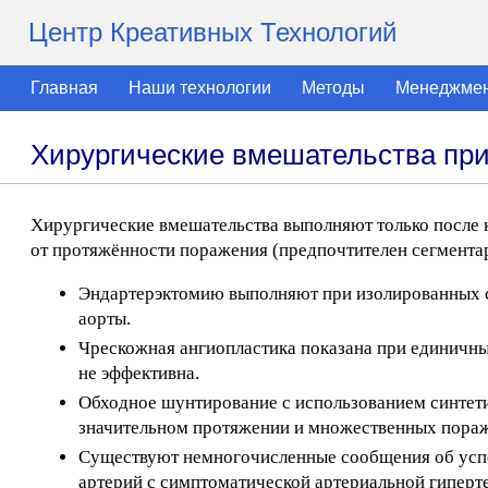
Центр Креативных Технологий
Главная
Наши технологии
Методы
Менеджме
Хирургические вмешательства пр
Хирургические вмешательства выполняют только после к
от протяжённости поражения (предпочтителен сегмента
Эндартерэктомию выполняют при изолированных с
аорты.
Чрескожная ангиопластика показана при единичны
не эффективна.
Обходное шунтирование с использованием синтети
значительном протяжении и множественных пора
Существуют немногочисленные сообщения об усп
артерий с симптоматической артериальной гиперт