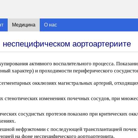
нт
Медицина
О нас
и неспецифическом аортоартериите
упирования активного воспалительного процесса. Показания
рный характер) и проходимости периферического сосудистог
егментарных окклюзиях магистральных артерий, отходящих
х стенотических изменениях почечных сосудов, при множес
ческих сосудистых протезов показано при критических окк
жениях.
ешной нефрэктомии с последующей трансплантацией почек 
ензией на фоне неспецифического аортоартериита.