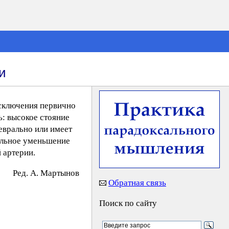
и
сключения первично
: высокое стояние
еврально или имеет
альное уменьшение
 артерии.
Peд. A. Mapтынoв
Обратная связь
Поиск по сайту