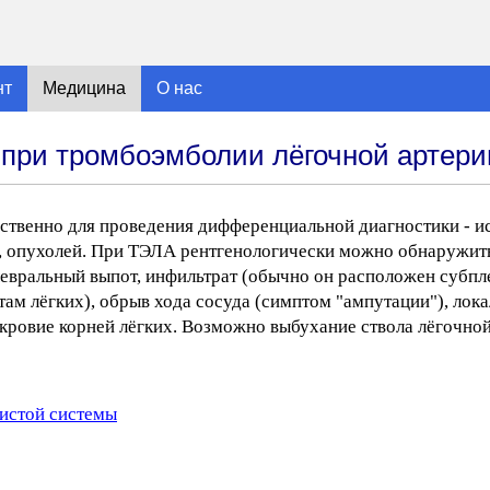
нт
Медицина
О нас
 при тромбоэмболии лёгочной артери
ственно для проведения дифференциальной диагностики - и
, опухолей. При ТЭЛА рентгенологически можно обнаружить
левральный выпот, инфильтрат (обычно он расположен субпл
ам лёгких), обрыв хода сосуда (симптом "ампутации"), лок
кровие корней лёгких. Возможно выбухание ствола лёгочной
истой системы