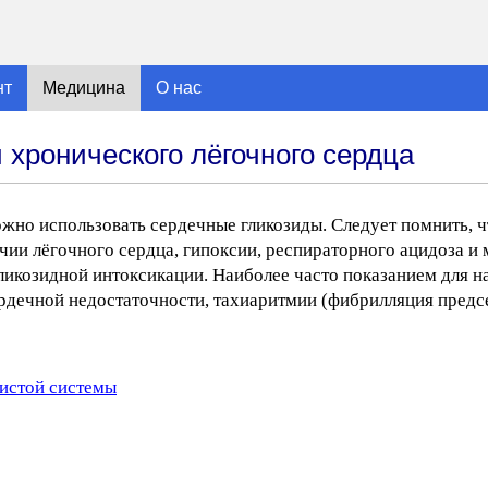
нт
Медицина
О нас
хронического лёгочного сердца
жно использовать сердечные гликозиды. Следует помнить, 
чии лёгочного сердца, гипоксии, респираторного ацидоза и
гликозидной интоксикации. Наиболее часто показанием для 
рдечной недостаточности, тахиаритмии (фибрилляция предс
истой системы