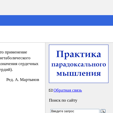
что применение
 метаболического
назначения сердечных
ердий).
Peд. A. Mapтынoв
Обратная связь
Поиск по сайту