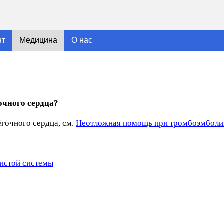
нт
Медицина
О нас
очного сердца?
гочного сердца, см.
Неотложная помощь при тромбоэмболии
истой системы