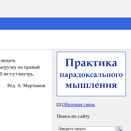
блюдать
агрузку на правый
 мг/сут внутрь.
Peд. A. Mapтынoв
Обратная связь
Поиск по сайту