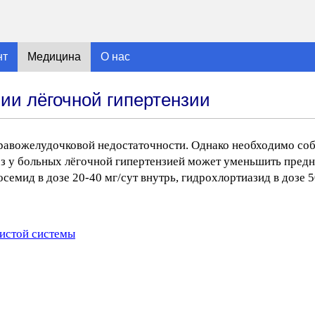
нт
Медицина
О нас
ии лёгочной гипертензии
авожелудочковой недостаточности. Однако необходимо со
ез у больных лёгочной гипертензией может уменьшить предн
емид в дозе 20-40 мг/сут внутрь, гидрохлортиазид в дозе 50
истой системы