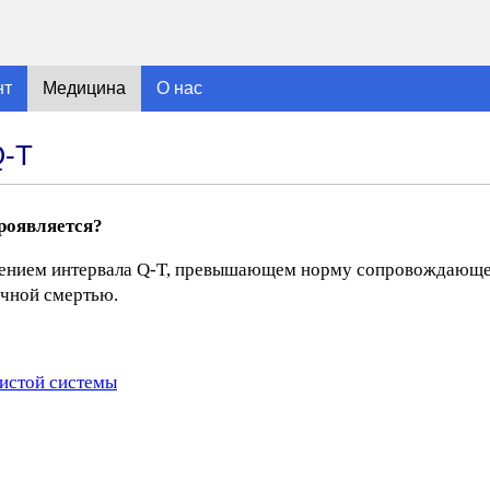
нт
Медицина
О нас
Q-T
роявляется?
ичением интервала Q-T, превышающем норму сопровождающ
ечной смертью.
истой системы