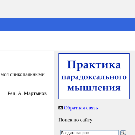
емся синкопальными
Peд. A. Mapтынoв
Обратная связь
Поиск по сайту