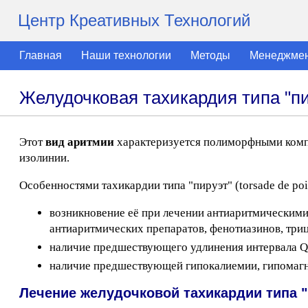
Центр Креативных Технологий
Главная
Наши технологии
Методы
Менеджме
Желудочковая тахикардия типа "пи
Этот
вид аритмии
характеризуется полиморфными комп
изолинии.
Особенностями тахикардии типа "пируэт" (torsade de poi
возникновение её при лечении антиаритмическими
антиаритмических препаратов, фенотиазинов, три
наличие предшествующего удлинения интервала Q-T
наличие предшествующей гипокалиемии, гипомаг
Лечение желудочковой тахикардии типа "