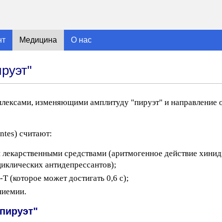
нт
Медицина
О нас
руэт"
лексами, изменяющими амплитуду "пируэт" и направление 
ntes) считают:
 лекарственными средствами (аритмогенное действие хинид
циклических антидепрессантов);
 (которое может достигать 0,6 с);
ниемии.
пируэт"