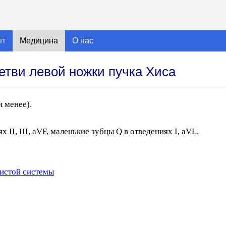
нт
Медицина
О нас
етви левой ножки пучка Хиса
и менее).
 II, III, aVF, маленькие зубцы Q в отведениях I, aVL.
истой системы