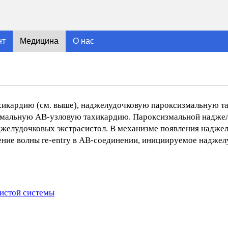
нт
Медицина
О нас
хикардию (см. выше), наджелудочковую пароксизмальную т
мальную АВ-узловую тахикардию. Пароксизмальной надже
аджелудочковых экстрасистол. В механизме появления надже
ение волны re-entry в АВ-соединении, инициируемое надже
истой системы