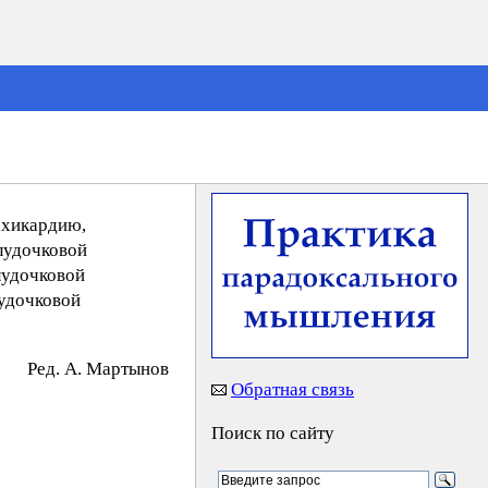
ахикардию,
лудочковой
лудочковой
лудочковой
Peд. A. Mapтынoв
Обратная связь
Поиск по сайту