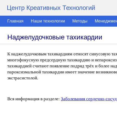
Центр Креативных Технологий
Главная
Наши технологии
Методы
Менеджме
Наджелудочковые тахикардии
К наджелудочковым тахикардиям относят синусовую та
многофокусную предсердную тахикардию и непароксиз
тахикардией считают появление подряд трёх и более н
пароксизмальной тахикардии имеет значение возникнов
экстрасистолой.
Вся информация в разделе:
Заболевания сердечно-сосуд