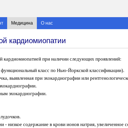
нт
Медицина
О нас
ной кардиомиопатии
й кардиомиопатией при наличии следующих проявлений:
V функциональный класс по Нью-Йоркской классификации).
чка, выявленная при эхокардиографии или рентгенологическ
эхокардиографии.
ным эхокардиографии.
лудочков.
 - низкое содержание в крови ионов натрия, увеличенное с