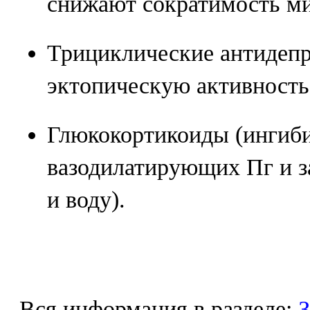
снижают сократимость ми
Трициклические антидеп
эктопическую активность
Глюкокортикоиды (ингиб
вазодилатирующих Пг и 
и воду).
Вся информация в разделе:
З