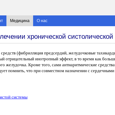
нт
Медицина
О нас
лечении хронической систолической 
 средств (фибрилляция предсердий, желудочковые тахикар
ый отрицательный инотропный эффект, в то время как больш
го желудочка. Кроме того, сами антиаритмические средства
ует помнить, что при совместном назначении с сердечными
истой системы