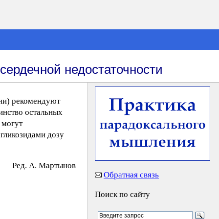
сердечной недостаточности
дии) рекомендуют
инство остальных
 могут
 гликозидами дозу
Peд. A. Mapтынoв
Обратная связь
Поиск по сайту