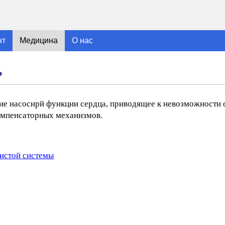
нт
Медицина
О нас
ь
ние насоснрй функции сердца, приводящее к невозможности
омпенсаторных механизмов.
истой системы