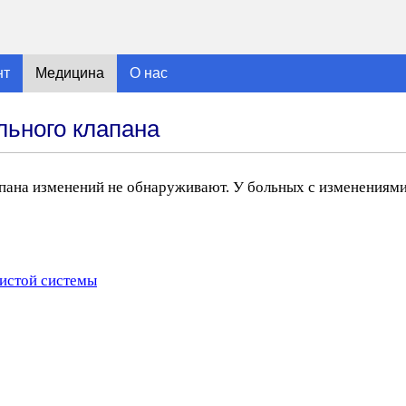
нт
Медицина
О нас
льного клапана
пана изменений не обнаруживают. У больных с изменениям
истой системы