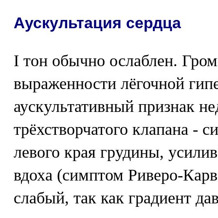
Аускультация сердца
I тон обычно ослаблен. Громк
выраженности лёгочной гип
аускультативный признак не
трёхстворчатого клапана - 
левого края грудины, усили
вдоха (симптом Риверо-Кар
слабый, так как градиент д