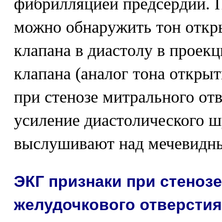
фибрилляцией предсердий. 
можно обнаружить тон откр
клапана в диастолу в проекц
клапана (аналог тона откры
при стенозе митрального от
усиление диастолического ш
выслушивают над мечевидны
ЭКГ признаки при стенозе
желудочкового отверстия