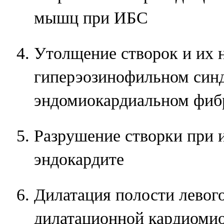
мышц при ИБС
Утолщение створок и их 
гиперэозинофильном син
эндомиокардиальном фиб
Разрушение створки при
эндокардите
Дилатация полости левог
дилатационной кардиомио