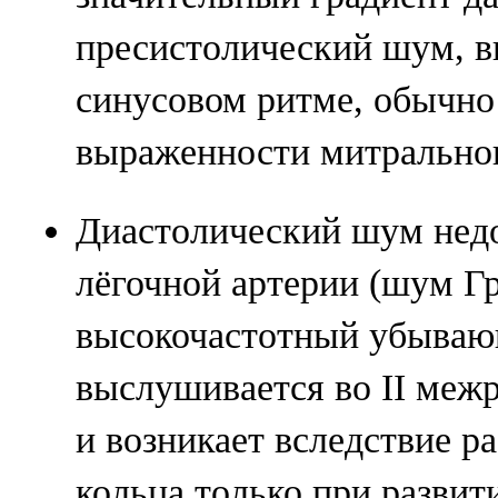
пресистолический шум, 
синусовом ритме, обычно
выраженности митральног
Диастолический шум недо
лёгочной артерии (шум Г
высокочастотный убываю
выслушивается во II межр
и возникает вследствие 
кольца только при разви